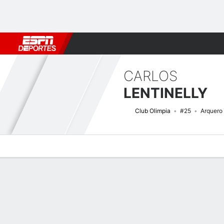
Fútbol
MLB
F. Americano
Básquetbol
WNBA
F1
Boxe
CARLOS
LENTINELLY
Club Olimpia
#25
Arquero
Perfil de Jugador
Bio
Noticias
Partidos
Estadísticas