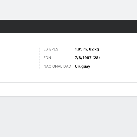
o
Más Deportes
EST/PES
1.85 m, 82 kg
FDN
7/8/1997 (28)
NACIONALIDAD
Uruguay