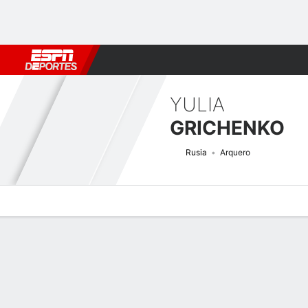
Fútbol
MLB
F. Americano
Básquetbol
WNBA
F1
Boxe
YULIA
GRICHENKO
Rusia
Arquero
Perfil de Jugador
Bio
Noticias
Partidos
Estadísticas