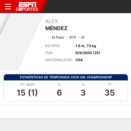
ALEX
MÉNDEZ
El Paso
#19
M
EST/PES
1.8 m, 73 kg
FDN
6/9/2000 (25)
NACIONALIDAD
USA
ESTADÍSTICAS DE TEMPORADA 2026 USL CHAMPIONSHIP
TIT (SUP)
G
A
TT
15 (1)
6
3
35
Perfil de Jugador
Bio
Noticias
Partidos
Estadísticas