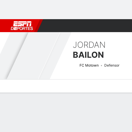
Fútbol
MLB
F. Americano
Básquetbol
WNBA
F1
Boxe
JORDAN
BAILON
FC Motown
Defensor
Perfil de Jugador
Bio
Noticias
Partidos
Estadísticas