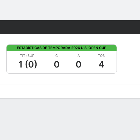
Watch
Juegos
ESTADÍSTICAS DE TEMPORADA 2026 U.S. OPEN CUP
TIT (SUP)
G
A
TOB
1 (0)
0
0
4