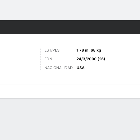
o
Más Deportes
EST/PES
1.78 m, 68 kg
FDN
24/3/2000 (26)
NACIONALIDAD
USA