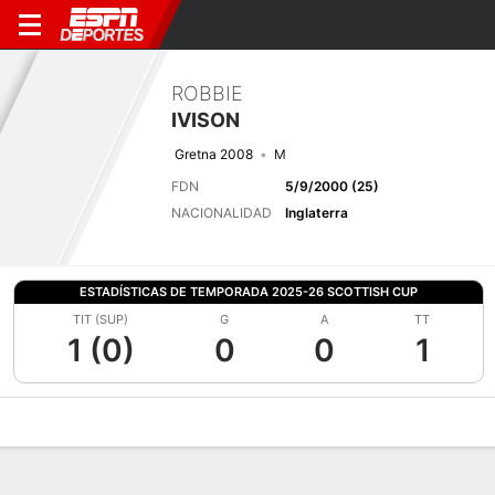
ROBBIE
IVISON
Gretna 2008
M
FDN
5/9/2000 (25)
NACIONALIDAD
Inglaterra
ESTADÍSTICAS DE TEMPORADA 2025-26 SCOTTISH CUP
TIT (SUP)
G
A
TT
1 (0)
0
0
1
Perfil de Jugador
Bio
Noticias
Partidos
Estadísticas