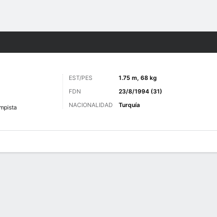
o
Más Deportes
EST/PES
1.75 m, 68 kg
FDN
23/8/1994 (31)
NACIONALIDAD
Turquía
mpista