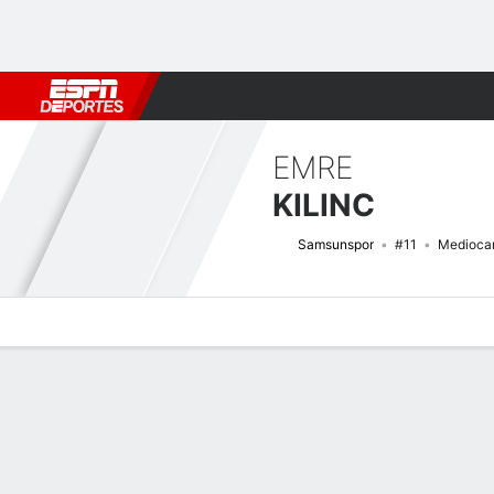
Fútbol
MLB
F. Americano
Básquetbol
WNBA
F1
Boxe
EMRE
KILINC
Samsunspor
#11
Medioca
Perfil de Jugador
Bio
Noticias
Partidos
Estadísticas