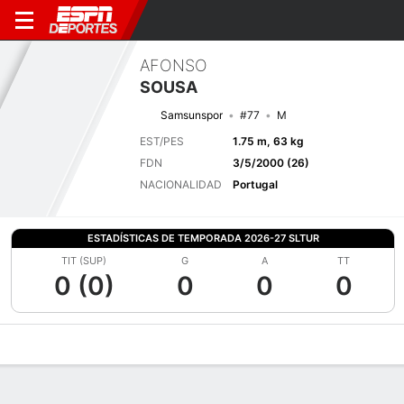
AFONSO
SOUSA
Samsunspor
#77
M
EST/PES
1.75 m, 63 kg
FDN
3/5/2000 (26)
NACIONALIDAD
Portugal
ESTADÍSTICAS DE TEMPORADA 2026-27 SLTUR
TIT (SUP)
G
A
TT
0 (0)
0
0
0
Perfil de Jugador
Bio
Noticias
Partidos
Estadísticas