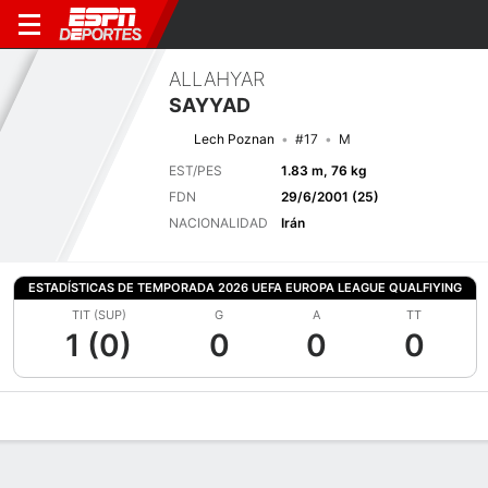
ALLAHYAR
SAYYAD
Lech Poznan
#17
M
EST/PES
1.83 m, 76 kg
FDN
29/6/2001 (25)
NACIONALIDAD
Irán
ESTADÍSTICAS DE TEMPORADA 2026 UEFA EUROPA LEAGUE QUALFIYING
TIT (SUP)
G
A
TT
1 (0)
0
0
0
Perfil de Jugador
Bio
Noticias
Partidos
Estadísticas