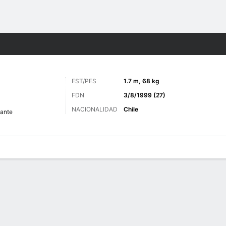
o
Más Deportes
EST/PES
1.7 m, 68 kg
FDN
3/8/1999 (27)
NACIONALIDAD
Chile
ante