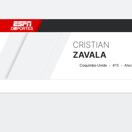
Fútbol
MLB
F. Americano
Básquetbol
WNBA
F1
Boxe
CRISTIAN
ZAVALA
Coquimbo Unido
#15
Atac
Perfil de Jugador
Bio
Noticias
Partidos
Estadísticas