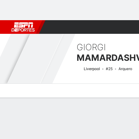
Fútbol
MLB
F. Americano
Básquetbol
WNBA
F1
Boxe
GIORGI
MAMARDASHV
Liverpool
#25
Arquero
Perfil de Jugador
Bio
Noticias
Partidos
Estadísticas