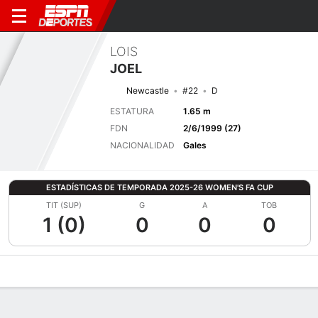
LOIS
JOEL
Newcastle
#22
D
ESTATURA
1.65 m
FDN
2/6/1999 (27)
NACIONALIDAD
Gales
ESTADÍSTICAS DE TEMPORADA 2025-26 WOMEN'S FA CUP
TIT (SUP)
G
A
TOB
1 (0)
0
0
0
Perfil de Jugador
Bio
Noticias
Partidos
Estadísticas