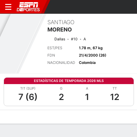
SANTIAGO
MORENO
Dallas
#10
A
EST/PES
1.78 m, 67 kg
FDN
21/4/2000 (26)
NACIONALIDAD
Colombia
ESTADÍSTICAS DE TEMPORADA 2026 MLS
TIT (SUP)
G
A
TT
7 (6)
2
1
12
Perfil de Jugador
Bio
Noticias
Partidos
Estadísticas