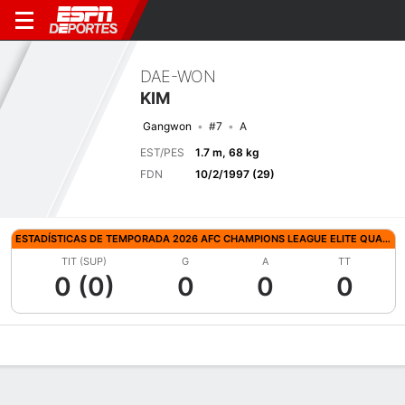
DAE-WON
KIM
Gangwon
#7
A
EST/PES
1.7 m, 68 kg
FDN
10/2/1997 (29)
ESTADÍSTICAS DE TEMPORADA 2026 AFC CHAMPIONS LEAGUE ELITE QUALIFYING
TIT (SUP)
G
A
TT
0 (0)
0
0
0
Perfil de Jugador
Bio
Noticias
Partidos
Estadísticas