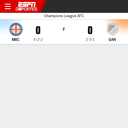
Melbourne C v Gangwon
Champions League AFC
0
0
F
MBC
4-2-2
2-3-3
GAN
Resumen
Comentario
LÍNEA DE TIEMPO DE JUEGO
MBC