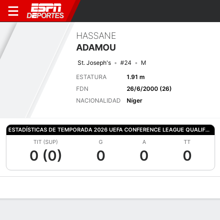
HASSANE
ADAMOU
St. Joseph's
#24
M
ESTATURA
1.91 m
FDN
26/6/2000 (26)
NACIONALIDAD
Níger
ESTADÍSTICAS DE TEMPORADA 2026 UEFA CONFERENCE LEAGUE QUALIFYING
TIT (SUP)
G
A
TT
0 (0)
0
0
0
Perfil de Jugador
Bio
Noticias
Partidos
Estadísticas