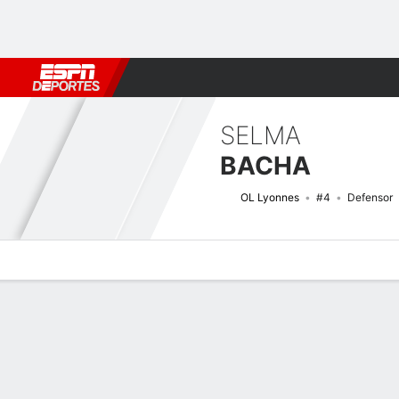
Fútbol
MLB
F. Americano
Básquetbol
WNBA
F1
Boxe
SELMA
BACHA
OL Lyonnes
#4
Defensor
Perfil de Jugador
Bio
Noticias
Partidos
Estadísticas