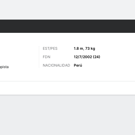
o
Más Deportes
EST/PES
1.8 m, 73 kg
FDN
12/7/2002 (24)
NACIONALIDAD
Perú
pista