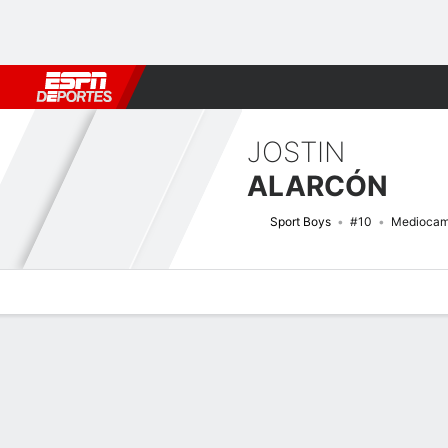
Fútbol
MLB
F. Americano
Básquetbol
WNBA
F1
Boxe
JOSTIN
ALARCÓN
Sport Boys
#10
Mediocam
Perfil de Jugador
Bio
Noticias
Partidos
Estadísticas