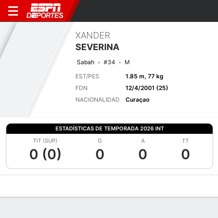
XANDER
SEVERINA
Sabah
#34
M
EST/PES
1.85 m, 77 kg
FDN
12/4/2001 (25)
NACIONALIDAD
Curaçao
ESTADÍSTICAS DE TEMPORADA 2026 INT
TIT (SUP)
G
A
TT
0 (0)
0
0
0
Perfil de Jugador
Bio
Noticias
Partidos
Estadísticas