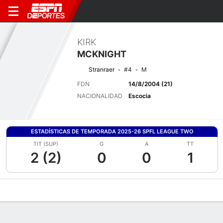
KIRK
MCKNIGHT
Stranraer
#4
M
FDN
14/8/2004 (21)
NACIONALIDAD
Escocia
ESTADÍSTICAS DE TEMPORADA 2025-26 SPFL LEAGUE TWO
TIT (SUP)
G
A
TT
2 (2)
0
0
1
Perfil de Jugador
Bio
Noticias
Partidos
Estadísticas