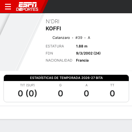
N'DRI
KOFFI
Catanzaro
#39
A
ESTATURA
1.88 m
FDN
9/3/2002 (24)
NACIONALIDAD
Francia
ESTADÍSTICAS DE TEMPORADA 2026-27 BITA
TIT (SUP)
G
A
TT
0 (0)
0
0
0
Perfil de Jugador
Bio
Noticias
Partidos
Estadísticas