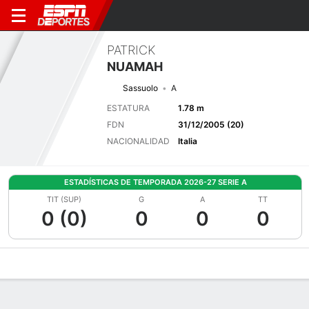
PATRICK
NUAMAH
Sassuolo
A
ESTATURA
1.78 m
FDN
31/12/2005 (20)
NACIONALIDAD
Italia
ESTADÍSTICAS DE TEMPORADA 2026-27 SERIE A
TIT (SUP)
G
A
TT
0 (0)
0
0
0
Perfil de Jugador
Bio
Noticias
Partidos
Estadísticas