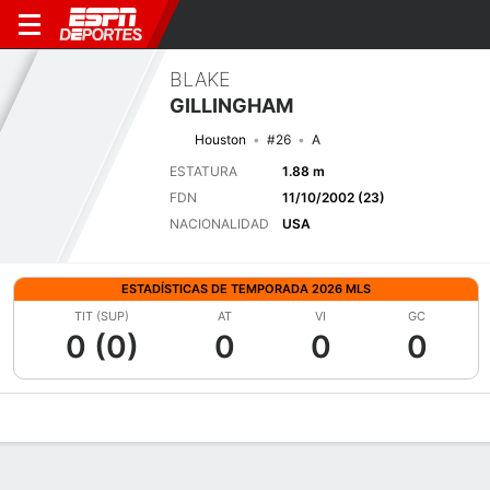
BLAKE
GILLINGHAM
Houston
#26
A
ESTATURA
1.88 m
FDN
11/10/2002 (23)
NACIONALIDAD
USA
ESTADÍSTICAS DE TEMPORADA 2026 MLS
TIT (SUP)
AT
VI
GC
0 (0)
0
0
0
Perfil de Jugador
Bio
Noticias
Partidos
Estadísticas