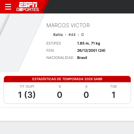
MARCOS VICTOR
Bahia
#44
D
EST/PES
1.85 m, 71 kg
FDN
26/12/2001 (24)
NACIONALIDAD
Brasil
ESTADÍSTICAS DE TEMPORADA 2026 SABR
TIT (SUP)
G
A
TOB
1 (3)
0
0
1
Perfil de Jugador
Bio
Noticias
Partidos
Estadísticas