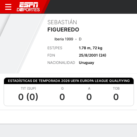
SEBASTIÁN
FIGUEREDO
Iberia 1999
D
EST/PES
1.78 m, 72 kg
FDN
25/8/2001 (24)
NACIONALIDAD
Uruguay
ESTADÍSTICAS DE TEMPORADA 2026 UEFA EUROPA LEAGUE QUALFIYING
TIT (SUP)
G
A
TOB
0 (0)
0
0
0
Perfil de Jugador
Bio
Noticias
Partidos
Estadísticas