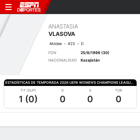
ANASTASIA
VLASOVA
Aktobe
#23
D
FDN
25/6/1996 (30)
NACIONALIDAD
Kazajistán
ESTADÍSTICAS DE TEMPORADA 2026 UEFA WOMEN'S CHAMPIONS LEAGUE QUALIFYING
TIT (SUP)
G
A
TOB
1 (0)
0
0
0
Perfil de Jugador
Bio
Noticias
Partidos
Estadísticas