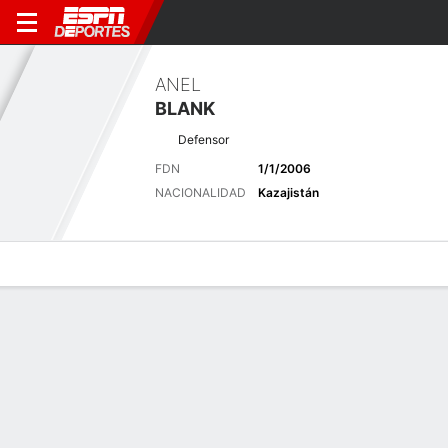
ANEL
BLANK
Defensor
FDN
1/1/2006
NACIONALIDAD
Kazajistán
Perfil de Jugador
Bio
Noticias
Partidos
Estadísticas
Últimas noticias
Ver Todo