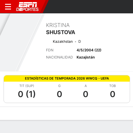
KRISTINA
SHUSTOVA
Kazakhstan
D
FDN
4/5/2004 (22)
NACIONALIDAD
Kazajistán
ESTADÍSTICAS DE TEMPORADA 2026 WWCQ - UEFA
TIT (SUP)
G
A
TOB
0 (1)
0
0
0
Perfil de Jugador
Bio
Noticias
Partidos
Estadísticas