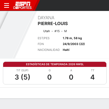
DAYANA
PIERRE-LOUIS
Utah
#15
M
EST/PES
1.78 m, 58 kg
FDN
24/9/2003 (22)
NACIONALIDAD
Haití
ESTADÍSTICAS DE TEMPORADA 2026 NWSL
TIT (SUP)
G
A
TT
3 (5)
0
0
4
Perfil de Jugador
Bio
Noticias
Partidos
Estadísticas