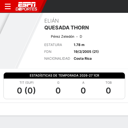
ELIÁN
QUESADA THORN
Pérez Zeledón
D
ESTATURA
1.78 m
FDN
19/2/2005 (21)
NACIONALIDAD
Costa Rica
ESTADÍSTICAS DE TEMPORADA 2026-27 1CR
TIT (SUP)
G
A
TOB
0 (0)
0
0
0
Perfil de Jugador
Bio
Noticias
Partidos
Estadísticas