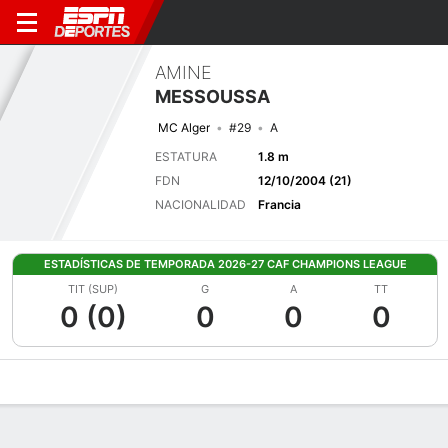
AMINE
MESSOUSSA
MC Alger
#29
A
ESTATURA
1.8 m
FDN
12/10/2004 (21)
NACIONALIDAD
Francia
ESTADÍSTICAS DE TEMPORADA 2026-27 CAF CHAMPIONS LEAGUE
TIT (SUP)
G
A
TT
0 (0)
0
0
0
Perfil de Jugador
Bio
Noticias
Partidos
Estadísticas