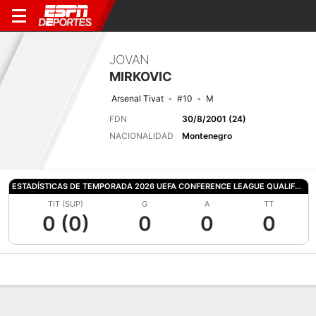
JOVAN
MIRKOVIC
Arsenal Tivat
#10
M
FDN
30/8/2001 (24)
NACIONALIDAD
Montenegro
ESTADÍSTICAS DE TEMPORADA 2026 UEFA CONFERENCE LEAGUE QUALIFYING
TIT (SUP)
G
A
TT
0 (0)
0
0
0
Perfil de Jugador
Bio
Noticias
Partidos
Estadísticas