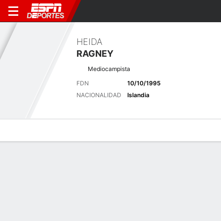
HEIDA
RAGNEY
Mediocampista
FDN
10/10/1995
NACIONALIDAD
Islandia
Perfil de Jugador
Bio
Noticias
Partidos
Estadísticas
Últimas noticias
Ver Todo