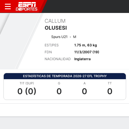
CALLUM
OLUSESI
Spurs U21
M
EST/PES
1.75 m, 63 kg
FDN
11/3/2007 (19)
NACIONALIDAD
Inglaterra
ESTADÍSTICAS DE TEMPORADA 2026-27 EFL TROPHY
TIT (SUP)
G
A
TT
0 (0)
0
0
0
Perfil de Jugador
Bio
Noticias
Partidos
Estadísticas