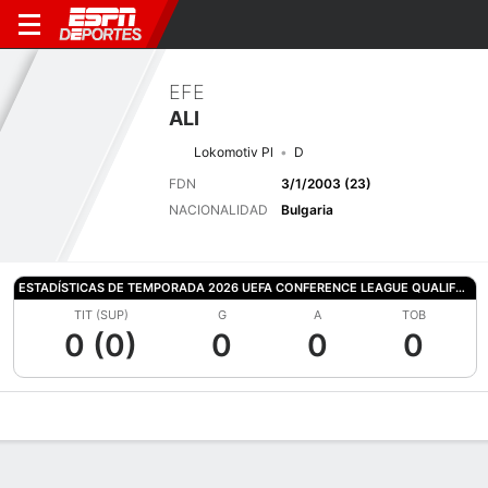
EFE
ALI
Lokomotiv Pl
D
FDN
3/1/2003 (23)
NACIONALIDAD
Bulgaria
ESTADÍSTICAS DE TEMPORADA 2026 UEFA CONFERENCE LEAGUE QUALIFYING
TIT (SUP)
G
A
TOB
0 (0)
0
0
0
Perfil de Jugador
Bio
Noticias
Partidos
Estadísticas