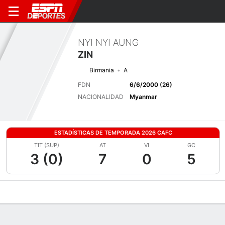
NYI NYI AUNG
ZIN
Birmania
A
FDN
6/6/2000 (26)
NACIONALIDAD
Myanmar
ESTADÍSTICAS DE TEMPORADA 2026 CAFC
TIT (SUP)
AT
VI
GC
3 (0)
7
0
5
Perfil de Jugador
Bio
Noticias
Partidos
Estadísticas