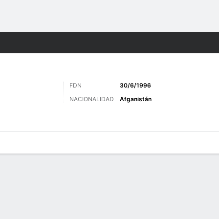
o
Más Deportes
FDN
30/6/1996
NACIONALIDAD
Afganistán