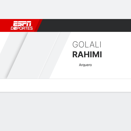
Fútbol
MLB
F. Americano
Básquetbol
WNBA
F1
Boxe
GOLALI
RAHIMI
Arquero
Perfil de Jugador
Bio
Noticias
Partidos
Estadísticas