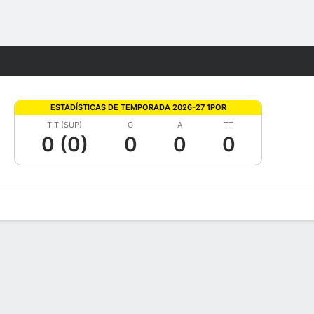
Watch
Juegos
ESTADÍSTICAS DE TEMPORADA 2026-27 1POR
TIT (SUP)
G
A
TT
0 (0)
0
0
0