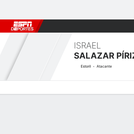
Fútbol
MLB
F. Americano
Básquetbol
WNBA
F1
Boxe
ISRAEL
SALAZAR PÍRI
Estoril
Atacante
Perfil de Jugador
Bio
Noticias
Partidos
Estadísticas