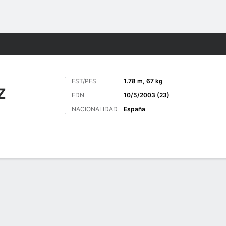
o
Más Deportes
EST/PES
1.78 m, 67 kg
Z
FDN
10/5/2003 (23)
NACIONALIDAD
España