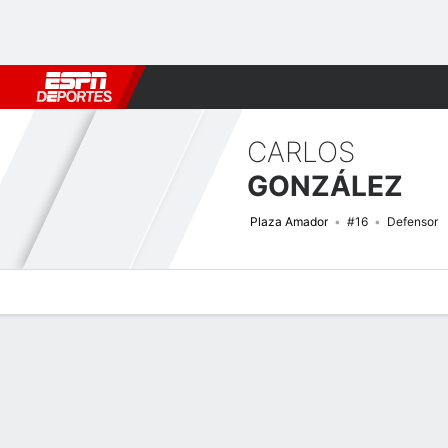
Fútbol
MLB
F. Americano
Básquetbol
WNBA
F1
Boxe
CARLOS
GONZÁLEZ
Plaza Amador
#16
Defensor
Perfil de Jugador
Bio
Noticias
Partidos
Estadísticas