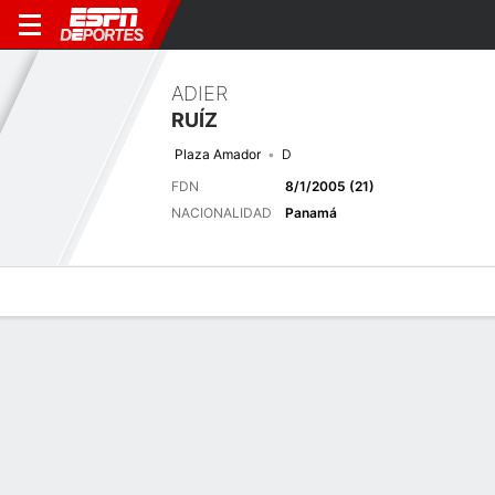
ADIER
RUÍZ
Plaza Amador
D
FDN
8/1/2005 (21)
NACIONALIDAD
Panamá
Perfil de Jugador
Bio
Noticias
Partidos
Estadísticas
Últimas noticias
Ver Todo