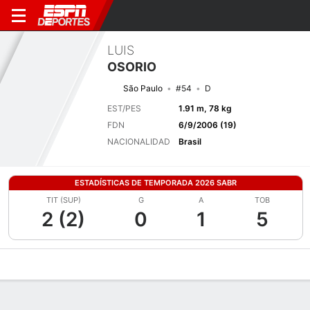
LUIS
OSORIO
São Paulo
#54
D
EST/PES
1.91 m, 78 kg
FDN
6/9/2006 (19)
NACIONALIDAD
Brasil
ESTADÍSTICAS DE TEMPORADA 2026 SABR
TIT (SUP)
G
A
TOB
2 (2)
0
1
5
Perfil de Jugador
Bio
Noticias
Partidos
Estadísticas