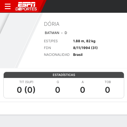
DÓRIA
BATMAN
D
EST/PES
1.88 m, 82 kg
FDN
8/11/1994 (31)
NACIONALIDAD
Brasil
ESTADÍSTICAS
TIT (SUP)
G
A
TOB
0 (0)
0
0
0
Perfil de Jugador
Bio
Noticias
Partidos
Estadísticas