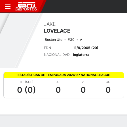
JAKE
LOVELACE
Boston Utd
#30
A
FDN
11/9/2005 (20)
NACIONALIDAD
Inglaterra
ESTADÍSTICAS DE TEMPORADA 2026-27 NATIONAL LEAGUE
TIT (SUP)
AT
VI
GC
0 (0)
0
0
0
Perfil de Jugador
Bio
Noticias
Partidos
Estadísticas