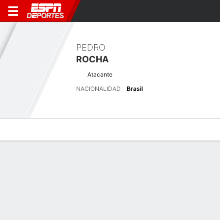
PEDRO
ROCHA
Atacante
NACIONALIDAD
Brasil
Perfil de Jugador
Bio
Noticias
Partidos
Estadísticas
Últimas noticias
Ver Todo