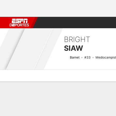
Fútbol
MLB
F. Americano
Básquetbol
WNBA
F1
Boxe
BRIGHT
SIAW
Barnet
#33
Mediocampis
Perfil de Jugador
Bio
Noticias
Partidos
Estadísticas