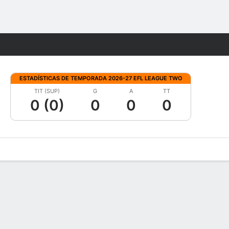
Watch
Juegos
ESTADÍSTICAS DE TEMPORADA 2026-27 EFL LEAGUE TWO
TIT (SUP)
G
A
TT
0 (0)
0
0
0