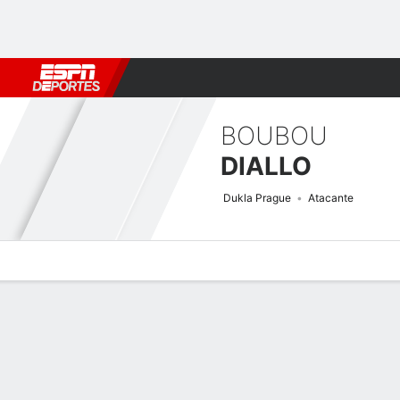
Fútbol
MLB
F. Americano
Básquetbol
WNBA
F1
Boxe
BOUBOU
DIALLO
Dukla Prague
Atacante
Perfil de Jugador
Bio
Noticias
Partidos
Estadísticas