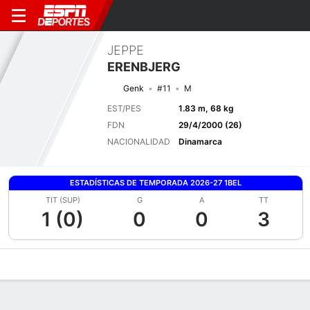
JEPPE
ERENBJERG
Genk
#11
M
EST/PES
1.83 m, 68 kg
FDN
29/4/2000 (26)
NACIONALIDAD
Dinamarca
ESTADÍSTICAS DE TEMPORADA 2026-27 1BEL
TIT (SUP)
G
A
TT
1 (0)
0
0
3
Perfil de Jugador
Bio
Noticias
Partidos
Estadísticas