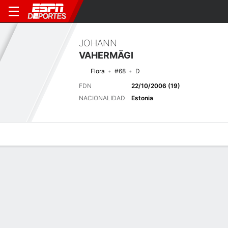
JOHANN
VAHERMÄGI
Flora
#68
D
FDN
22/10/2006 (19)
NACIONALIDAD
Estonia
Perfil de Jugador
Bio
Noticias
Partidos
Estadísticas
Partido actual
2026 UEFA Conference League Qualifying, Tercera ronda