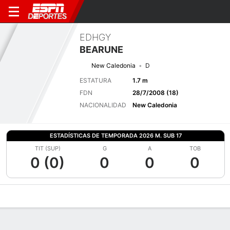
EDHGY
BEARUNE
New Caledonia
D
ESTATURA
1.7 m
FDN
28/7/2008 (18)
NACIONALIDAD
New Caledonia
ESTADÍSTICAS DE TEMPORADA 2026 M. SUB 17
TIT (SUP)
G
A
TOB
0 (0)
0
0
0
Perfil de Jugador
Bio
Noticias
Partidos
Estadísticas