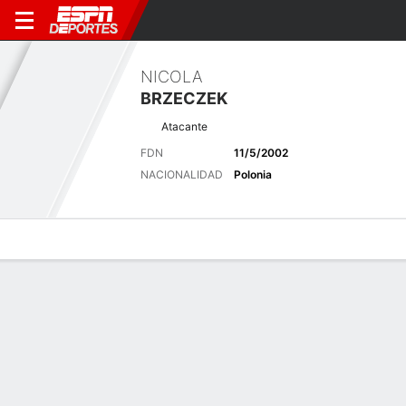
NICOLA
BRZECZEK
Atacante
FDN
11/5/2002
NACIONALIDAD
Polonia
Perfil de Jugador
Bio
Noticias
Partidos
Estadísticas
Últimas noticias
Ver Todo