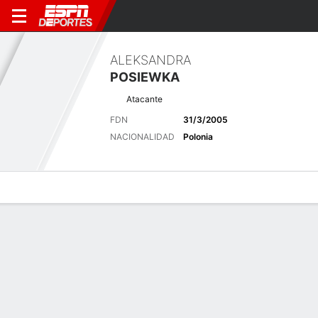
ALEKSANDRA
POSIEWKA
Atacante
FDN
31/3/2005
NACIONALIDAD
Polonia
Perfil de Jugador
Bio
Noticias
Partidos
Estadísticas
Últimas noticias
Ver Todo